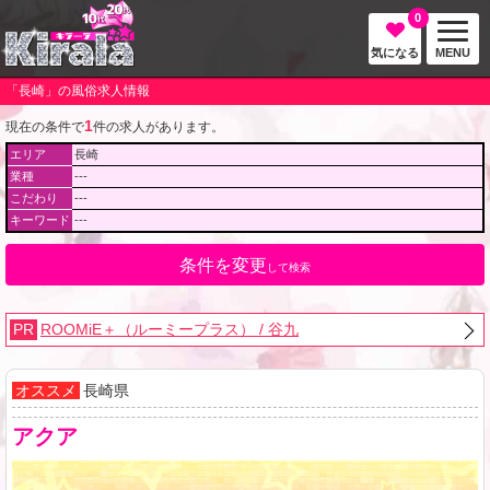
0
気になる
MENU
「長崎」の風俗求人情報
1
現在の条件で
件の求人があります。
エリア
長崎
業種
---
こだわり
---
キーワード
---
条件を変更
して検索
PR
ROOMiE＋（ルーミープラス） / 谷九
オススメ
長崎県
アクア