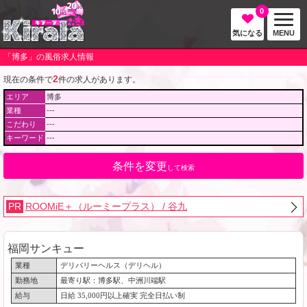
0
気になる
MENU
「博多」の風俗求人情報
2
現在の条件で
件の求人があります。
エリア
博多
業種
---
こだわり
---
キーワード
---
条件を変更
して検索
PR
ROOMiE＋（ルーミープラス） / 谷九
福岡サンキュー
業種
デリバリーヘルス（デリヘル）
勤務地
最寄り駅：博多駅、中洲川端駅
給与
日給 35,000円以上確実 完全日払い制