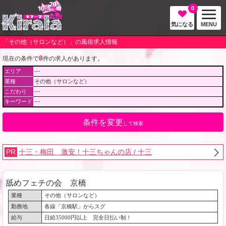
0
気になる
MENU
「その他（サロンなど）」の風俗求人情報
8
現在の条件で
件の求人があります。
エリア
---
業種
その他（サロンなど）
こだわり
---
キーワード
---
条件を変更
して検索
PR
十三・梅田 激安！十三ちゃんの店 / 十三
舐めフェチの会 京橋
業種
その他（サロンなど）
勤務地
各線「京橋駅」からスグ
給与
日給35000円以上 完全日払い制！