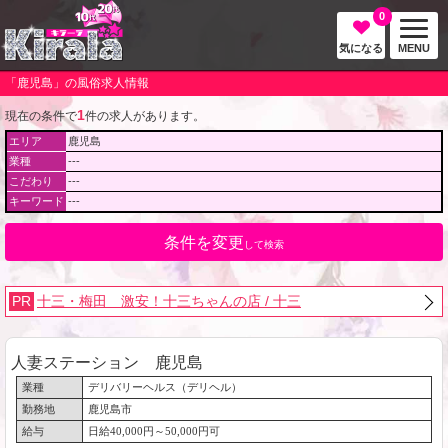
0
気になる
MENU
「鹿児島」の風俗求人情報
1
現在の条件で
件の求人があります。
エリア
鹿児島
業種
---
こだわり
---
キーワード
---
条件を変更
して検索
PR
十三・梅田 激安！十三ちゃんの店 / 十三
人妻ステーション 鹿児島
業種
デリバリーヘルス（デリヘル）
勤務地
鹿児島市
給与
日給40,000円～50,000円可