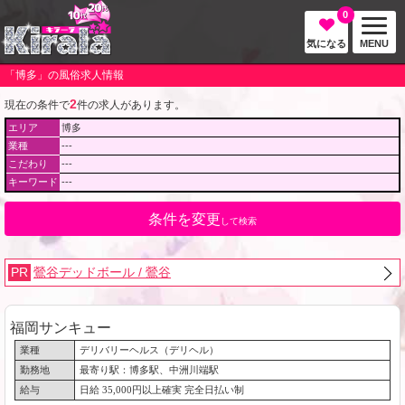
0
気になる
MENU
「博多」の風俗求人情報
2
現在の条件で
件の求人があります。
エリア
博多
業種
---
こだわり
---
キーワード
---
条件を変更
して検索
PR
鶯谷デッドボール / 鶯谷
福岡サンキュー
業種
デリバリーヘルス（デリヘル）
勤務地
最寄り駅：博多駅、中洲川端駅
給与
日給 35,000円以上確実 完全日払い制