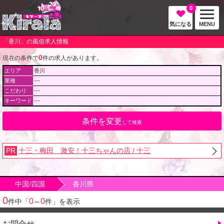
0
気になる
MENU
「香川」の風俗求人情報
0
現在の条件で
件の求人があります。
エリア
香川
業種
---
こだわり
---
キーワード
---
条件を変更
して検索
PR
十三・梅田 激安！十三ちゃんの店 / 十三
中国/四国
香川県
0
0
0
件中「
～
件」を表示
お問合せ