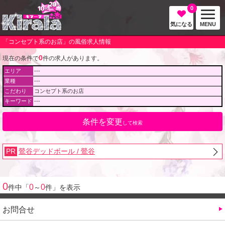
0
気になる
MENU
「コンセプト系のお店」の風俗求人情報
0
現在の条件で
件の求人があります。
エリア
---
業種
---
こだわり
コンセプト系のお店
キーワード
---
条件を変更
して検索
PR
鶯谷デッドボール / 鶯谷
0
0
0
件中「
～
件」を表示
お問合せ