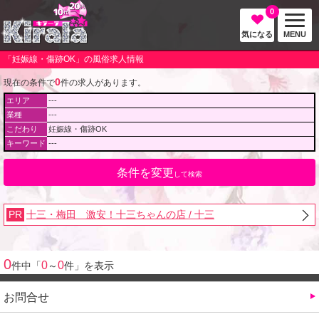
0
気になる
MENU
「妊娠線・傷跡OK」の風俗求人情報
0
現在の条件で
件の求人があります。
エリア
---
業種
---
こだわり
妊娠線・傷跡OK
キーワード
---
条件を変更
して検索
PR
十三・梅田 激安！十三ちゃんの店 / 十三
0
0
0
件中「
～
件」を表示
お問合せ